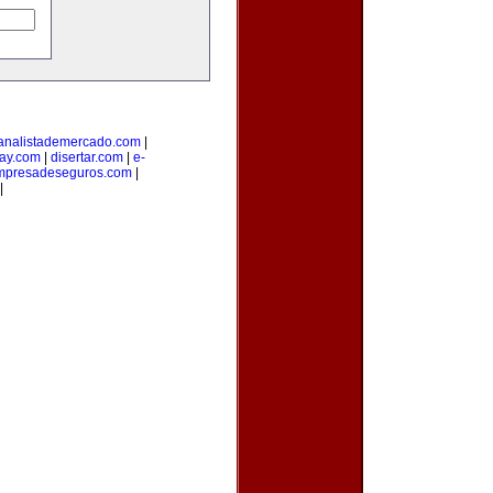
analistademercado.com
|
ay.com
|
disertar.com
|
e-
mpresadeseguros.com
|
|