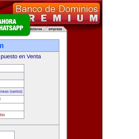
om
 puesto en Venta
neas (varios)
!
tas