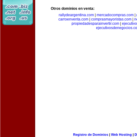
Otros dominios en venta:
rallydeargentina.com
|
mercadocompras.com
|
carroenventa.com
|
comprasmayoristas.com
|
n
propiedadesparainvertir.com
|
ejecutiv
ejecutivosdenegocios.c
Registro de Dominios
|
Web Hosting
|
D