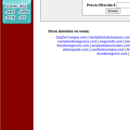
Precio Ofrecido $
Otros dominios en venta:
DiaDeCompra.com
|
VentaDeAutomotores.co
corredordenegocios.com
|
negociofx.com
|
bi
forodenegocios.com
|
propiedadesrurales.co
etransporte.com
|
carritodecompra.com
|
f
forodenegocio.com
|