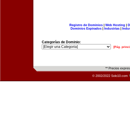
Registro de Dominios
|
Web Hosting
|
D
Dominios Expirados
|
Industrias
|
Indu
Categorías de Dominio:
[Pág. princi
** Precios expre
© 2002/2022 Solo10.com