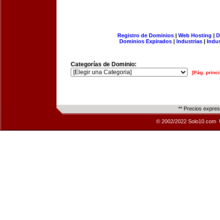
Registro de Dominios
|
Web Hosting
|
D
Dominios Expirados
|
Industrias
|
Indu
Categorías de Dominio:
[Pág. princi
** Precios expre
© 2002/2022 Solo10.com