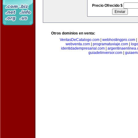
Precio Ofrecido $
Otros dominios en venta:
VentasDeCatalogo.com
|
webhostingpro.com
|
webventa.com
|
programatuviaje.com
|
log
identidadempresarial.com
|
argentinaenlinea
guiadelinversor.com
|
guiaem