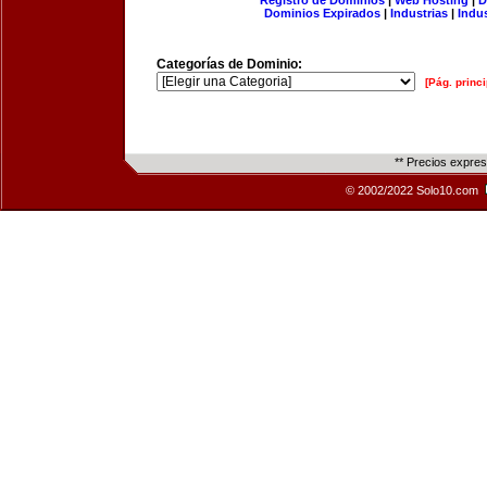
Registro de Dominios
|
Web Hosting
|
D
Dominios Expirados
|
Industrias
|
Indu
Categorías de Dominio:
[Pág. princi
** Precios expre
© 2002/2022 Solo10.com