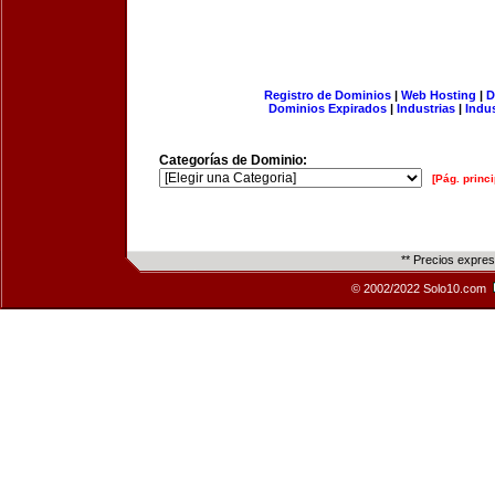
Registro de Dominios
|
Web Hosting
|
D
Dominios Expirados
|
Industrias
|
Indu
Categorías de Dominio:
[Pág. princi
** Precios expre
© 2002/2022 Solo10.com