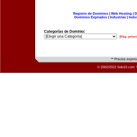
Registro de Dominios
|
Web Hosting
|
D
Dominios Expirados
|
Industrias
|
Indu
Categorías de Dominio:
[Pág. princi
** Precios expre
© 2002/2022 Solo10.com