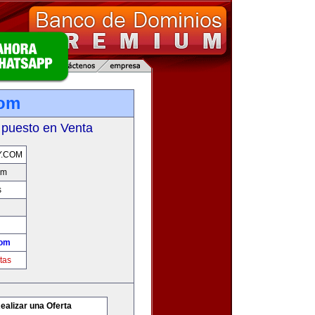
com
 puesto en Venta
Y.COM
om
s
com
tas
ealizar una Oferta