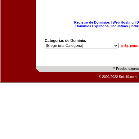
Registro de Dominios
|
Web Hosting
|
D
Dominios Expirados
|
Industrias
|
Indu
Categorías de Dominio:
[Pág. princi
** Precios expre
© 2002/2022 Solo10.com