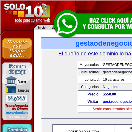
gestaodenegoci
El dueño de este dominio lo ha
Mayusculas:
GESTAODENEGO
Minusculas:
gestaodenegocio
Longitud:
16 caracteres
Categorias:
Negocios
Precio:
$550.00
Visitar!
gestaodenegoci
Serán consideradas ofer
R