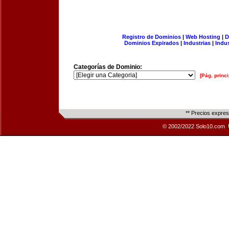
Registro de Dominios
|
Web Hosting
|
D
Dominios Expirados
|
Industrias
|
Indu
Categorías de Dominio:
[Pág. princi
** Precios expre
© 2002/2022 Solo10.com