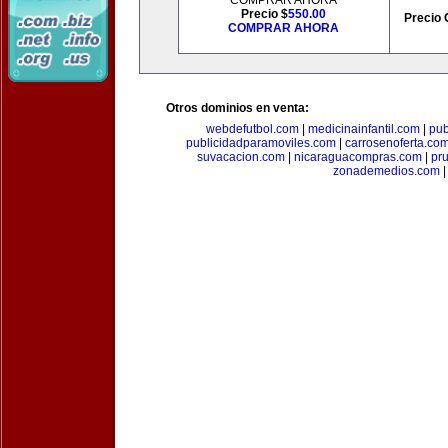
COMPRAR AHORA
Precio $
550.00
Precio 
COMPRAR AHORA
Otros dominios en venta:
webdefutbol.com
|
medicinainfantil.com
|
pub
publicidadparamoviles.com
|
carrosenoferta.co
suvacacion.com
|
nicaraguacompras.com
|
pr
zonademedios.com
|