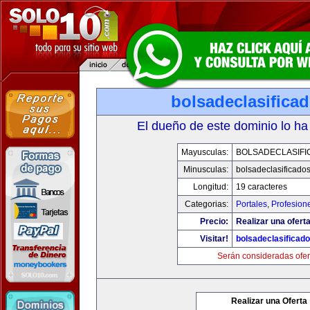
bolsadeclasifica
El dueño de este dominio lo ha
Mayusculas:
BOLSADECLASIFI
Minusculas:
bolsadeclasificado
Longitud:
19 caracteres
Categorias:
Portales
,
Profesion
Precio:
Realizar una oferta
Visitar!
bolsadeclasificad
Serán consideradas ofer
Realizar una Oferta