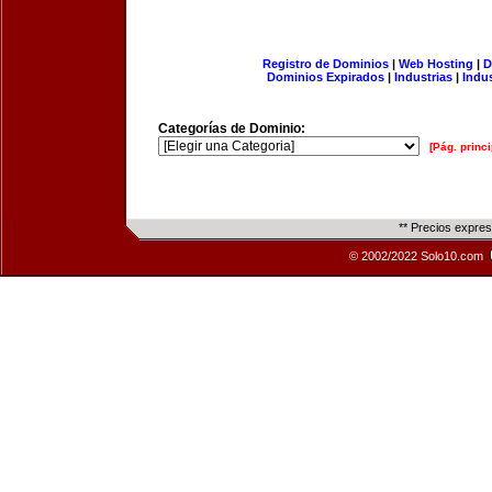
Registro de Dominios
|
Web Hosting
|
D
Dominios Expirados
|
Industrias
|
Indu
Categorías de Dominio:
[Pág. princi
** Precios expre
© 2002/2022 Solo10.com