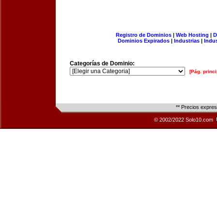
Registro de Dominios
|
Web Hosting
|
D
Dominios Expirados
|
Industrias
|
Indu
Categorías de Dominio:
[Pág. princi
** Precios expre
© 2002/2022 Solo10.com