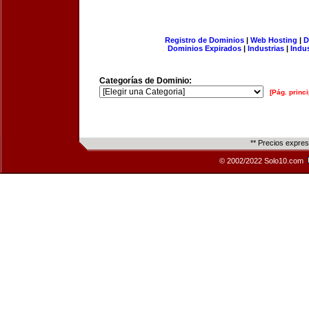
Registro de Dominios
|
Web Hosting
|
D
Dominios Expirados
|
Industrias
|
Indu
Categorías de Dominio:
[Pág. princi
** Precios expre
© 2002/2022 Solo10.com