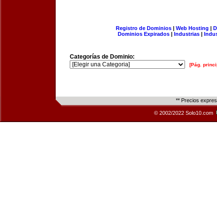
Registro de Dominios
|
Web Hosting
|
D
Dominios Expirados
|
Industrias
|
Indu
Categorías de Dominio:
[Pág. princi
** Precios expre
© 2002/2022 Solo10.com