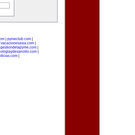
com
|
pymeclub.com
|
|
vacacionesasia.com
|
|
gestiondelapyme.com
|
nologiaydesarrollo.com
|
ticias.com
|