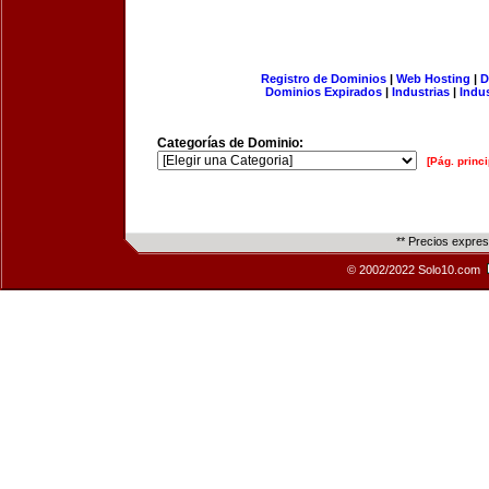
Registro de Dominios
|
Web Hosting
|
D
Dominios Expirados
|
Industrias
|
Indu
Categorías de Dominio:
[Pág. princi
** Precios expre
© 2002/2022 Solo10.com