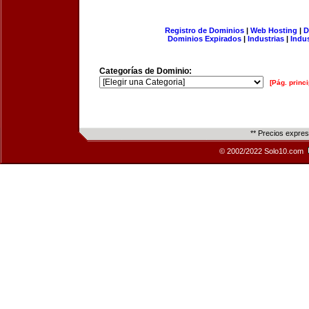
Registro de Dominios
|
Web Hosting
|
D
Dominios Expirados
|
Industrias
|
Indu
Categorías de Dominio:
[Pág. princi
** Precios expre
© 2002/2022 Solo10.com