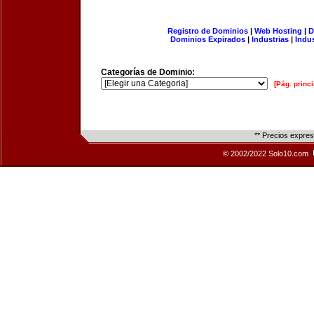
Registro de Dominios
|
Web Hosting
|
D
Dominios Expirados
|
Industrias
|
Indu
Categorías de Dominio:
[Pág. princi
** Precios expre
© 2002/2022 Solo10.com