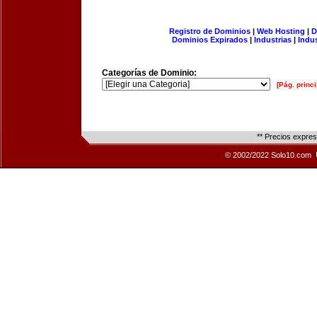
Registro de Dominios
|
Web Hosting
|
D
Dominios Expirados
|
Industrias
|
Indu
Categorías de Dominio:
[Pág. princi
** Precios expre
© 2002/2022 Solo10.com