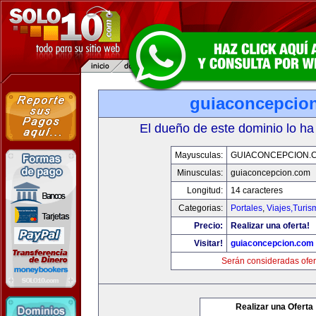
guiaconcepcio
El dueño de este dominio lo ha
Mayusculas:
GUIACONCEPCION.
Minusculas:
guiaconcepcion.com
Longitud:
14 caracteres
Categorias:
Portales
,
Viajes,Turi
Precio:
Realizar una oferta!
Visitar!
guiaconcepcion.com
Serán consideradas ofer
Realizar una Oferta