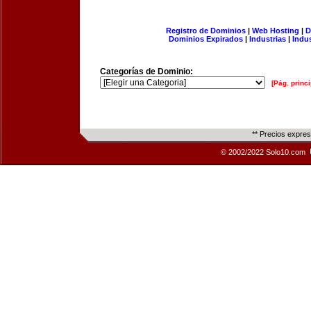
Registro de Dominios
|
Web Hosting
|
D
Dominios Expirados
|
Industrias
|
Indu
Categorías de Dominio:
[Pág. princi
** Precios expre
© 2002/2022 Solo10.com