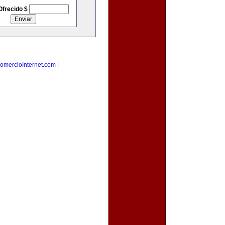
Ofrecido $
omercioInternet.com
|