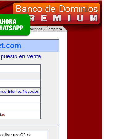
et.com
 puesto en Venta
nico
,
Internet
,
Negocios
tas
ealizar una Oferta