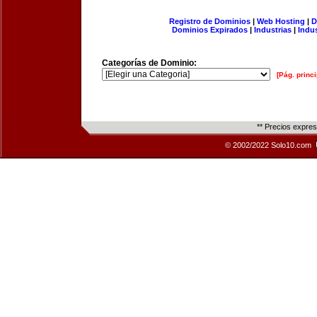
Registro de Dominios
|
Web Hosting
|
D
Dominios Expirados
|
Industrias
|
Indu
Categorías de Dominio:
[Pág. princi
** Precios expre
© 2002/2022 Solo10.com