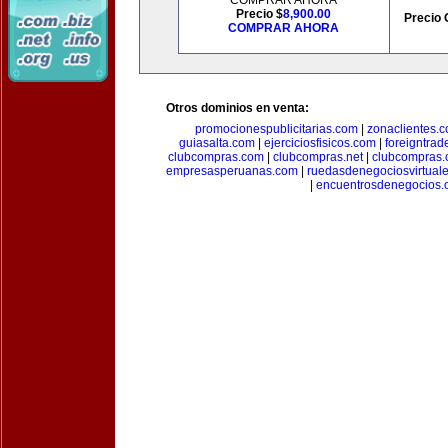
COMPRAR AHORA
Precio $
8,900.00
Precio 
COMPRAR AHORA
Otros dominios en venta:
promocionespublicitarias.com
|
zonaclientes.
guiasalta.com
|
ejerciciosfisicos.com
|
foreigntrade
clubcompras.com
|
clubcompras.net
|
clubcompras.
empresasperuanas.com
|
ruedasdenegociosvirtual
|
encuentrosdenegocios.