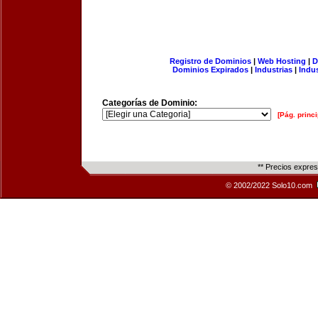
Registro de Dominios
|
Web Hosting
|
D
Dominios Expirados
|
Industrias
|
Indu
Categorías de Dominio:
[Pág. princi
** Precios expre
© 2002/2022 Solo10.com