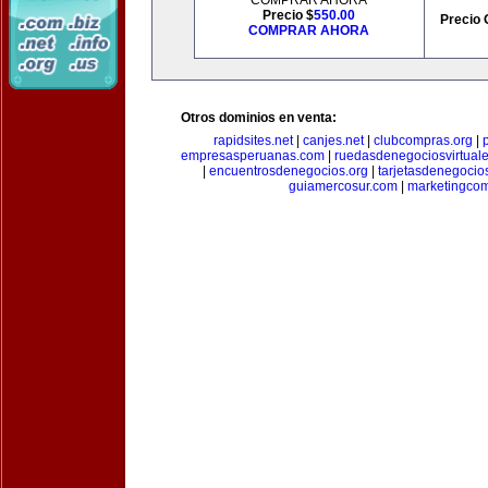
COMPRAR AHORA
Precio $
550.00
Precio 
COMPRAR AHORA
Otros dominios en venta:
rapidsites.net
|
canjes.net
|
clubcompras.org
|
empresasperuanas.com
|
ruedasdenegociosvirtual
|
encuentrosdenegocios.org
|
tarjetasdenegocio
guiamercosur.com
|
marketingcom