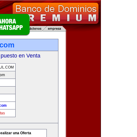
.com
 puesto en Venta
UL.COM
com
.com
tas
ealizar una Oferta