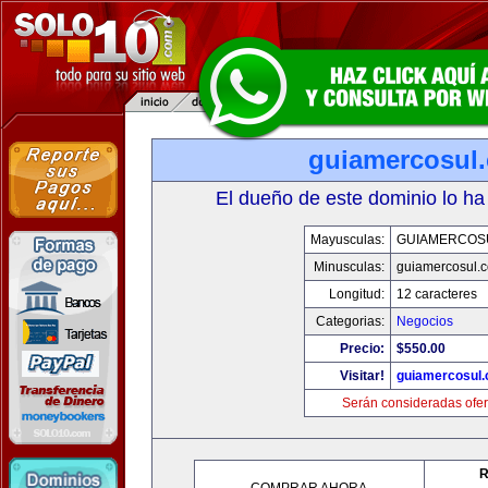
guiamercosul
El dueño de este dominio lo ha
Mayusculas:
GUIAMERCOS
Minusculas:
guiamercosul.
Longitud:
12 caracteres
Categorias:
Negocios
Precio:
$550.00
Visitar!
guiamercosul
Serán consideradas ofer
R