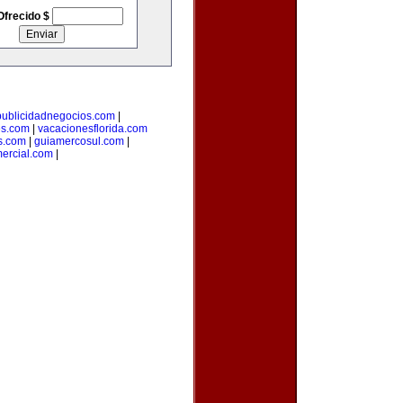
Ofrecido $
publicidadnegocios.com
|
es.com
|
vacacionesflorida.com
s.com
|
guiamercosul.com
|
ercial.com
|