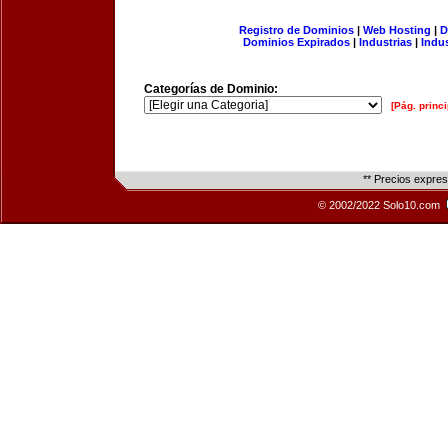
Registro de Dominios
|
Web Hosting
|
D
Dominios Expirados
|
Industrias
|
Indu
Categorías de Dominio:
[Pág. princi
** Precios expre
© 2002/2022 Solo10.com