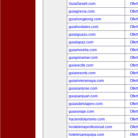
GuiaGesell.com
Ofer
guiagrecia.com
Ofer
guiahongkong.com
Ofer
guiahostales.com
Ofer
guiaiguazu.com
Ofer
guialapaz.com
Ofer
guiamorelia.com
Ofer
guiapinamar.com
Ofer
guiarecife.com
Ofer
guiaresorts.com
Ofer
guiarivieramaya.com
Ofer
guiasanjose.com
Ofer
guiasanjuan.com
Ofer
guiasdelviajero.com
Ofer
guiasviaje.com
Ofer
haciendoturismo.com
Ofer
hosteleriaprofesional.com
Ofer
hotelesarequipa.com
Ofer