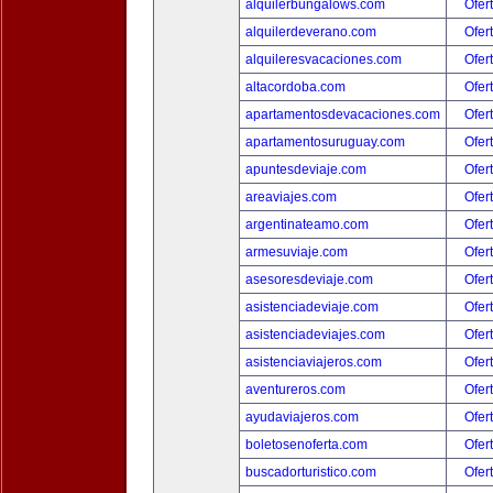
alquilerbungalows.com
Ofer
alquilerdeverano.com
Ofer
alquileresvacaciones.com
Ofer
altacordoba.com
Ofer
apartamentosdevacaciones.com
Ofer
apartamentosuruguay.com
Ofer
apuntesdeviaje.com
Ofer
areaviajes.com
Ofer
argentinateamo.com
Ofer
armesuviaje.com
Ofer
asesoresdeviaje.com
Ofer
asistenciadeviaje.com
Ofer
asistenciadeviajes.com
Ofer
asistenciaviajeros.com
Ofer
aventureros.com
Ofer
ayudaviajeros.com
Ofer
boletosenoferta.com
Ofer
buscadorturistico.com
Ofer