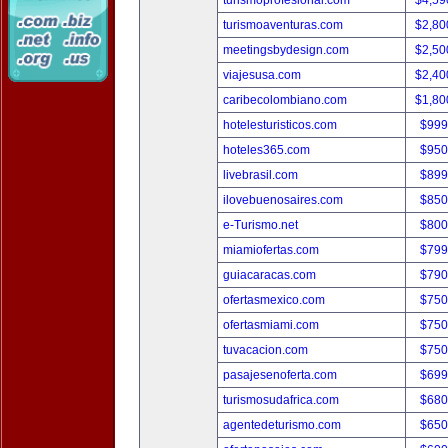
turismoprofesional.com
$4,59
turismoaventuras.com
$2,80
meetingsbydesign.com
$2,50
viajesusa.com
$2,40
caribecolombiano.com
$1,80
hotelesturisticos.com
$999
hoteles365.com
$950
livebrasil.com
$899
ilovebuenosaires.com
$850
e-Turismo.net
$800
miamiofertas.com
$799
guiacaracas.com
$790
ofertasmexico.com
$750
ofertasmiami.com
$750
tuvacacion.com
$750
pasajesenoferta.com
$699
turismosudafrica.com
$680
agentedeturismo.com
$650