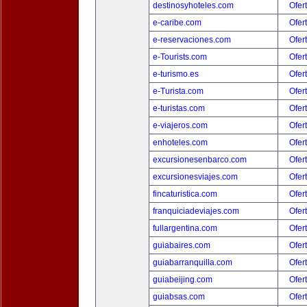
destinosyhoteles.com
Ofer
e-caribe.com
Ofer
e-reservaciones.com
Ofer
e-Tourists.com
Ofer
e-turismo.es
Ofer
e-Turista.com
Ofer
e-turistas.com
Ofer
e-viajeros.com
Ofer
enhoteles.com
Ofer
excursionesenbarco.com
Ofer
excursionesviajes.com
Ofer
fincaturistica.com
Ofer
franquiciadeviajes.com
Ofer
fullargentina.com
Ofer
guiabaires.com
Ofer
guiabarranquilla.com
Ofer
guiabeijing.com
Ofer
guiabsas.com
Ofer