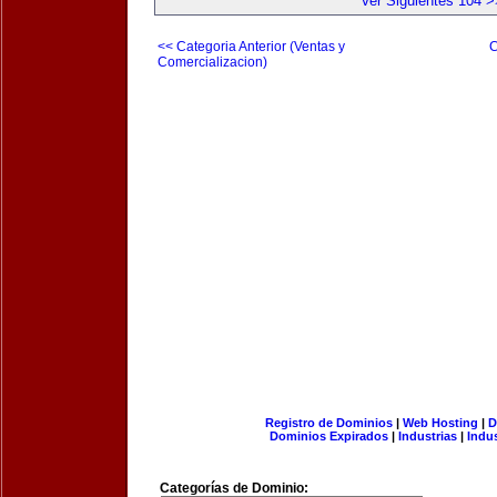
Ver Siguientes 104 >
<< Categoria Anterior (Ventas y
C
Comercializacion)
Registro de Dominios
|
Web Hosting
|
D
Dominios Expirados
|
Industrias
|
Indu
Categorías de Dominio: