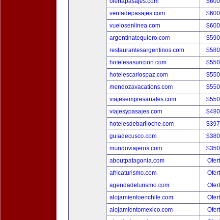
ofertapasajes.com
$600
ventadepasajes.com
$600
vuelosenlinea.com
$600
argentinatequiero.com
$590
restaurantesargentinos.com
$580
hotelesasuncion.com
$550
hotelescarlospaz.com
$550
mendozavacations.com
$550
viajesempresariales.com
$550
viajesypasajes.com
$480
hotelesdebariloche.com
$397
guiadecusco.com
$380
mundoviajeros.com
$350
aboutpatagonia.com
Ofer
africaturismo.com
Ofer
agendadeturismo.com
Ofer
alojamientoenchile.com
Ofer
alojamientomexico.com
Ofer