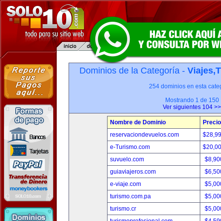
Dominios de la Categoría -
Viajes,
254 dominios en esta categ
Mostrando 1 de 150
Ver siguientes 104 >>
Nombre de Dominio
Precio
reservaciondevuelos.com
$28,9
e-Turismo.com
$20,0
suvuelo.com
$8,90
guiaviajeros.com
$6,50
e-viaje.com
$5,00
turismo.com.pa
$5,00
turismo.cr
$5,00