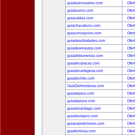
guiabuenosaires.com
Ofer
guiabuzios.com
Ofer
guiacaldas.com
Ofer
guiachacabuco.com
Ofer
guiaconcepcion.com
Ofer
guiadeactividades.com
Ofer
guiadearequipa.com
Ofer
guiadeblumenau.com
Ofer
guiadecaracas.com
Ofer
guiadecartagena.com
Ofer
guiadechile.com
Ofer
GuiaDeHonduras.com
Ofer
guiadeperu.com
Ofer
guiadepiura.com
Ofer
guiadesantiago.com
Ofer
guiadeviajero.com
Ofer
guiaexpediciones.com
Ofer
guiaformosa.com
Ofer