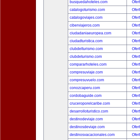
busquedahoteles.com
Ofer
catalogoturismo.com
Ofer
catalogoviajes.com
Ofer
ciberviajeros.com
Ofer
ciudadaniaeuropea.com
Ofer
ciudadturistica.com
Ofer
clubdelturismo.com
Ofer
clubdeturismo.com
Ofer
compararhoteles.com
Ofer
compresuviaje.com
Ofer
compresuvuelo.com
Ofer
conozcaperu.com
Ofer
cordobaguide.com
Ofer
cruceroporelcaribe.com
Ofer
desarrolloturistico.com
Ofer
destinodeviaje.com
Ofer
destinosdeviaje.com
Ofer
destinosvacacionales.com
Ofer