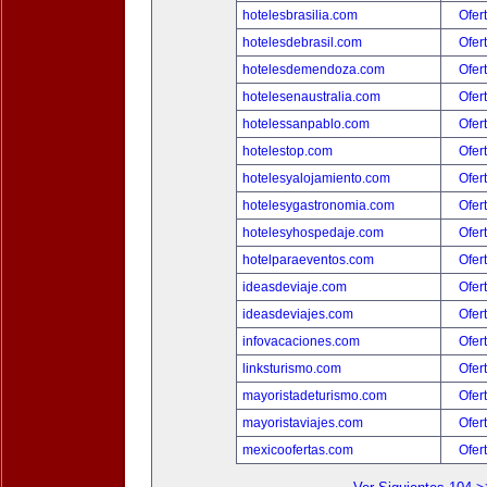
hotelesbrasilia.com
Ofer
hotelesdebrasil.com
Ofer
hotelesdemendoza.com
Ofer
hotelesenaustralia.com
Ofer
hotelessanpablo.com
Ofer
hotelestop.com
Ofer
hotelesyalojamiento.com
Ofer
hotelesygastronomia.com
Ofer
hotelesyhospedaje.com
Ofer
hotelparaeventos.com
Ofer
ideasdeviaje.com
Ofer
ideasdeviajes.com
Ofer
infovacaciones.com
Ofer
linksturismo.com
Ofer
mayoristadeturismo.com
Ofer
mayoristaviajes.com
Ofer
mexicoofertas.com
Ofer