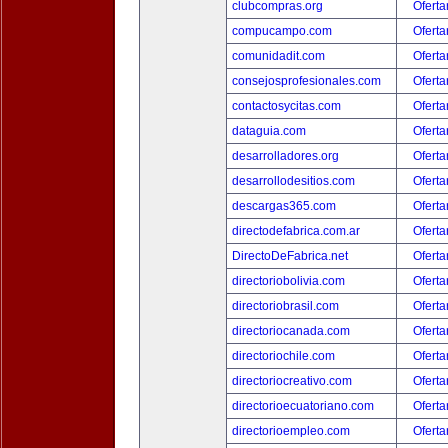
clubcompras.org
Oferta
compucampo.com
Oferta
comunidadit.com
Oferta
consejosprofesionales.com
Oferta
contactosycitas.com
Oferta
dataguia.com
Oferta
desarrolladores.org
Oferta
desarrollodesitios.com
Oferta
descargas365.com
Oferta
directodefabrica.com.ar
Oferta
DirectoDeFabrica.net
Oferta
directoriobolivia.com
Oferta
directoriobrasil.com
Oferta
directoriocanada.com
Oferta
directoriochile.com
Oferta
directoriocreativo.com
Oferta
directorioecuatoriano.com
Oferta
directorioempleo.com
Oferta