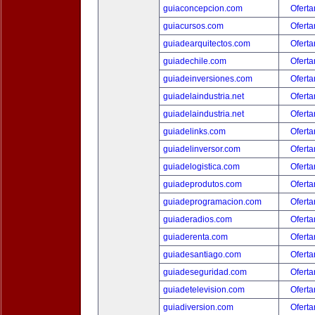
guiaconcepcion.com
Oferta
guiacursos.com
Oferta
guiadearquitectos.com
Oferta
guiadechile.com
Oferta
guiadeinversiones.com
Oferta
guiadelaindustria.net
Oferta
guiadelaindustria.net
Oferta
guiadelinks.com
Oferta
guiadelinversor.com
Oferta
guiadelogistica.com
Oferta
guiadeprodutos.com
Oferta
guiadeprogramacion.com
Oferta
guiaderadios.com
Oferta
guiaderenta.com
Oferta
guiadesantiago.com
Oferta
guiadeseguridad.com
Oferta
guiadetelevision.com
Oferta
guiadiversion.com
Oferta