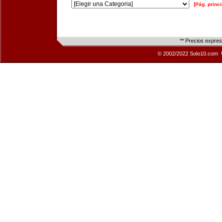
[Pág. princi
** Precios expre
© 2002/2022 Solo10.com