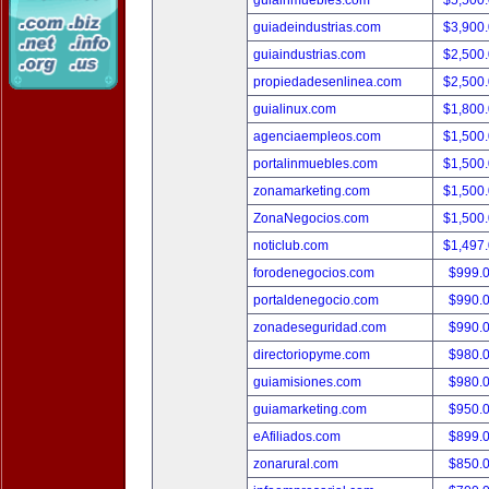
guiainmuebles.com
$5,500
guiadeindustrias.com
$3,900
guiaindustrias.com
$2,500
propiedadesenlinea.com
$2,500
guialinux.com
$1,800
agenciaempleos.com
$1,500
portalinmuebles.com
$1,500
zonamarketing.com
$1,500
ZonaNegocios.com
$1,500
noticlub.com
$1,497
forodenegocios.com
$999.
portaldenegocio.com
$990.
zonadeseguridad.com
$990.
directoriopyme.com
$980.
guiamisiones.com
$980.
guiamarketing.com
$950.
eAfiliados.com
$899.
zonarural.com
$850.